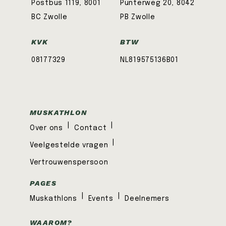
Postbus 1119, 8001
Punterweg 20, 8042
BC Zwolle
PB Zwolle
KVK
BTW
08177329
NL819575136B01
MUSKATHLON
|
|
Over ons
Contact
|
Veelgestelde vragen
Vertrouwenspersoon
PAGES
|
|
Muskathlons
Events
Deelnemers
WAAROM?