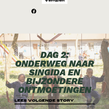
Verhalen
DAG 2:
ONDERWEG NAAR
SINGIDA EN
BIJZONDERE
ONTMOETINGEN
LEES VOLGENDE STORY