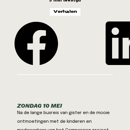
Kenia 2026
LIFE
Verhalen
Noord-Afrika 2026
ZONDAG 10 MEI
Na de lange busreis van gister en de mooie
ontmoetingen met de kinderen en