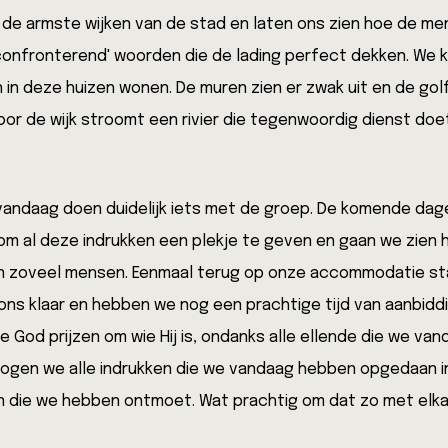
 de armste wijken van de stad en laten ons zien hoe de me
 'confronterend' woorden die de lading perfect dekken. We k
in deze huizen wonen. De muren zien er zwak uit en de golf
or de wijk stroomt een rivier die tegenwoordig dienst doet 
vandaag doen duidelijk iets met de groep. De komende dag
om al deze indrukken een plekje te geven en gaan we zien
an zoveel mensen. Eenmaal terug op onze accommodatie st
r ons klaar en hebben we nog een prachtige tijd van aanbid
 God prijzen om wie Hij is, ondanks alle ellende die we van
mogen we alle indrukken die we vandaag hebben opgedaan i
 die we hebben ontmoet. Wat prachtig om dat zo met elk