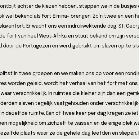
 ontbijt achter de kiezen hebben, stappen we in de busjes
ok wel bekend als Fort Elmina- brengen. Zo’n twee en een h
 slavenfort. Er wacht ons een indrukwekkende dag. St. Georg
 fort van heel West-Afrika en staat bekend om zijn versch
door de Portugezen en werd gebruikt om slaven op te slui
itst in twee groepen en we maken ons op voor een rondleid
mtes worden geleid, wordt het verhaal van het fort met ons
k waar verschrikkelijk. In ruimtes die kleiner zijn dan een g
derden slaven tegelijk vastgehouden onder verschrikkelij
d in dezelfde ruimte. Eén of twee keer per dag kregen ze ie
een mogelijkheid om zichzelf te wassen en de enige plek 
ezelfde plaats waar ze de gehele dag leefden en sliepen. 