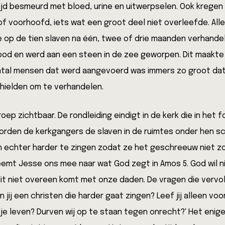
ijd besmeurd met bloed, urine en uitwerpselen. Ook kregen 
f voorhoofd, iets wat een groot deel niet overleefde. Alles
e op de tien slaven na één, twee of drie maanden verhande
dood en werd aan een steen in de zee geworpen. Dit maakt
aantal mensen dat werd aangevoerd was immers zo groot da
hielden om te verhandelen.
oep zichtbaar. De rondleiding eindigt in de kerk die in het 
oorden de kerkgangers de slaven in de ruimtes onder hen s
 echter harder te zingen zodat ze het geschreeuw niet z
eemt Jesse ons mee naar wat God zegt in Amos 5. God wil n
dit niet overeen komt met onze daden. De vragen die verv
n jij een christen die harder gaat zingen? Leef jij alleen voo
 je leven? Durven wij op te staan tegen onrecht?' Het enig