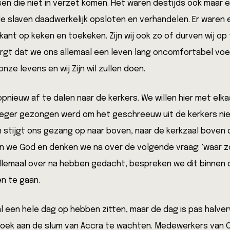
en die niet in verzet komen. Het waren destijds ook maar e
e slaven daadwerkelijk opsloten en verhandelen. Er waren 
ant op keken en toekeken. Zijn wij ook zo of durven wij o
rgt dat we ons allemaal een leven lang oncomfortabel voe
nze levens en wij Zijn wil zullen doen.
 opnieuw af te dalen naar de kerkers. We willen hier met elk
oeger gezongen werd om het geschreeuw uit de kerkers nie
n stijgt ons gezang op naar boven, naar de kerkzaal boven 
 we God en denken we na over de volgende vraag: 'waar zou
 allemaal over na hebben gedacht, bespreken we dit binnen d
n te gaan.
al een hele dag op hebben zitten, maar de dag is pas halv
zoek aan de slum van Accra te wachten. Medewerkers van