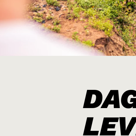
Rwanda 20
Navigators
Filipijnen 
Tanzania 2
Kenia 2026
Noord-Afri
DAG
LEV