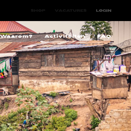
SHOP
VACATURES
LOGIN
Waarom?
Activiteiten
FAQ
Extreme armoede
elde vragen
Moderne slavernij
Vervolging
Mensenhandel