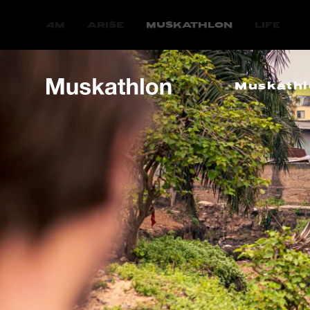
4M
ARISE
MUSKATHLON
LIFE
Muskathl
Ethiopië 2
Zuid-Korea
Zuid-Europ
Uganda 20
Ghana 202
Vietnam 2
Moldavië-N