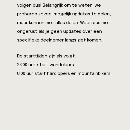
volgen dus! Belangrijk om te weten: we
proberen zoveel mogelijk updates te delen,
maar kunnen niet alles delen. Wees dus niet
ongerust als je geen updates over een
specifieke deelnemer langs ziet komen.
De starttijden zijn als volgt:
23:00 uur: start wandelaars
8:00 uur start hardlopers en mountainbikers
Vanaf 's ochtends 8:00 uur (start hardlopers
en mountainbikers) plaatsen we hier
updates.
22:45 Alle wandelaars en crew, en de