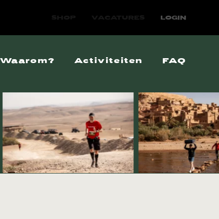
SHOP
VACATURES
LOGIN
Waarom?
Activiteiten
FAQ
Extreme armoede
elde vragen
Moderne slavernij
Vervolging
Mensenhandel