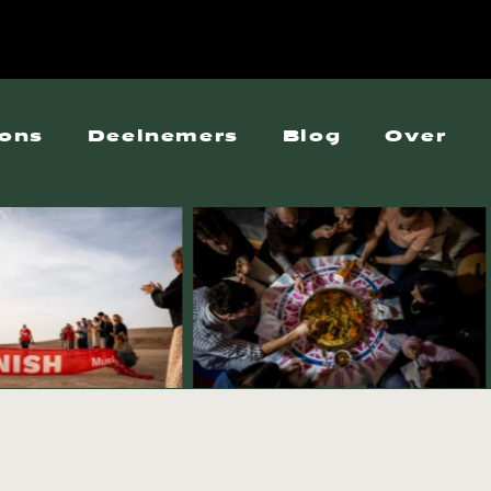
ons
Deelnemers
Blog
Over
027
Over ons
 2027
Veelgest
a 2027
27
7
027
L 2026