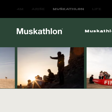
4M
ARISE
MUSKATHLON
LIFE
Muskathl
Ethiopië 2
Zuid-Korea
Zuid-Europ
Uganda 20
Ghana 202
Vietnam 2
Moldavië-N