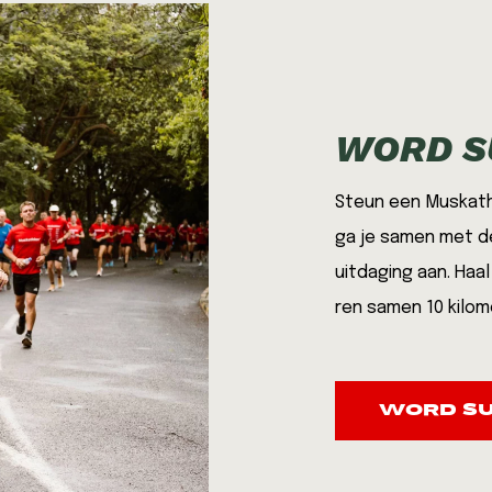
26
 Noord-Afrika 2026
2026
026
WORD S
Steun een Muskath
ka 2026
ga je samen met d
uitdaging aan. Haa
ren samen 10 kilo
WORD SU