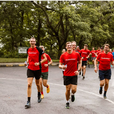
Rwanda 20
Navigators
Filipijnen 
Tanzania 2
Kenia 2026
Noord-Afri