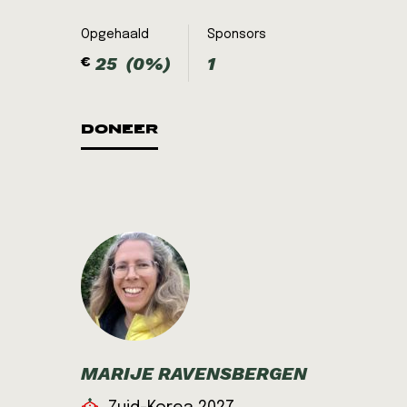
Muskathlon
Opgehaald
Sponsors
Vietnam 2027
25
(0%)
1
€
Muskathlon
DONEER
Rwanda 2026
Muskathlon
Filipijnen 2026
Muskathlon
Navigators
Noord-Afrika 2026
MARIJE RAVENSBERGEN