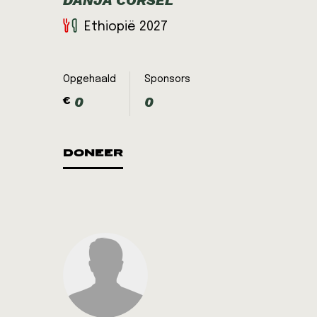
DANJA CORSEL
Ethiopië 2027
Opgehaald
Sponsors
0
0
€
DONEER