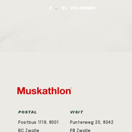
VOLGENDE
1
2
61
...
POSTAL
VISIT
Postbus 1119, 8001
Punterweg 20, 8042
BC Zwolle
PB Zwolle